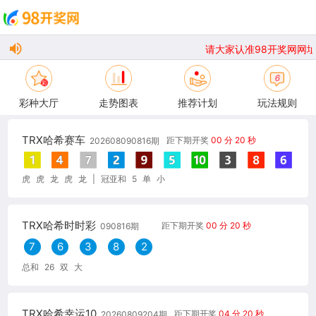
请大家认准98开奖网网址：
彩种大厅
走势图表
推荐计划
玩法规则
TRX哈希赛车
距下期开奖
00 分 20 秒
202608090816期
虎
虎
龙
虎
龙
|
冠亚和
5
单
小
TRX哈希时时彩
距下期开奖
00 分 20 秒
090816期
7
6
3
8
2
总和
26
双
大
TRX哈希幸运10
距下期开奖
04 分 20 秒
20260809204期