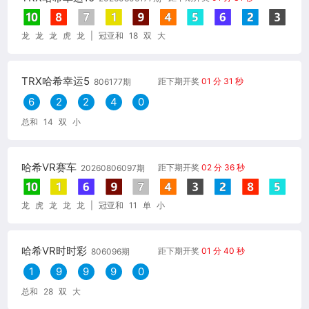
龙
龙
龙
虎
龙
|
冠亚和
18
双
大
TRX哈希幸运5
距下期开奖
01 分 31 秒
806177期
6
2
2
4
0
总和
14
双
小
哈希VR赛车
距下期开奖
02 分 36 秒
20260806097期
龙
虎
龙
龙
龙
|
冠亚和
11
单
小
哈希VR时时彩
距下期开奖
01 分 40 秒
806096期
1
9
9
9
0
总和
28
双
大