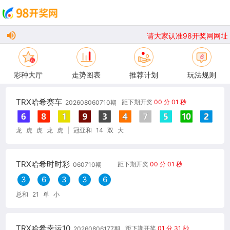
请大家认准98开奖网网址：
彩种大厅
走势图表
推荐计划
玩法规则
TRX哈希赛车
距下期开奖
00 分 01 秒
202608060710期
龙
虎
虎
龙
虎
|
冠亚和
14
双
大
TRX哈希时时彩
距下期开奖
00 分 01 秒
060710期
3
6
3
3
6
总和
21
单
小
TRX哈希幸运10
距下期开奖
01 分 31 秒
20260806177期